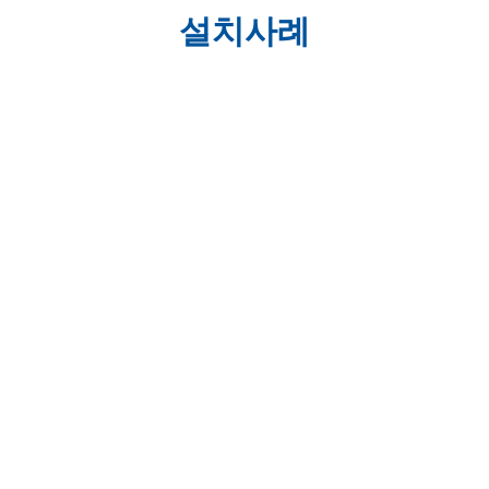
설치사례
육 · 해 · 공군
감시시스템
군부대 관련 감시시스템