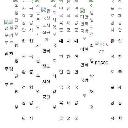
한
한
대
대
대
한
인
행
서
국
소
대한
한국
법
환
국
국
한
한
한
국
천
정
울
토
방
POSCO
민국
철도
무
경
환
공
민
민
민
도
국
안
특
해
방
국방
시설
부
부
경
항
국
국
국
로
제
전
별
양
재
부
공단
공
공
육
해
공
공
공
부
시
부
청
단
사
군
군
군
사
항